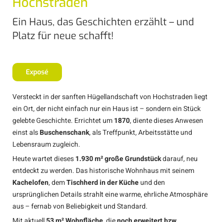
Hochstraden
Ein Haus, das Geschichten erzählt – und
Platz für neue schafft!
Exposé
Versteckt in der sanften Hügellandschaft von Hochstraden liegt
ein Ort, der nicht einfach nur ein Haus ist – sondern ein Stück
gelebte Geschichte. Errichtet um
1870
, diente dieses Anwesen
einst als
Buschenschank
, als Treffpunkt, Arbeitsstätte und
Lebensraum zugleich.
Heute wartet dieses
1.930 m² große Grundstück
darauf, neu
entdeckt zu werden. Das historische Wohnhaus mit seinem
Kachelofen
, dem
Tischherd in der Küche
und den
ursprünglichen Details strahlt eine warme, ehrliche Atmosphäre
aus – fernab von Beliebigkeit und Standard.
Mit aktuell
53 m² Wohnfläche
, die
noch erweitert bzw.